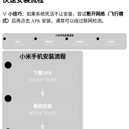
快速安装流程
💡
小技巧
：如果系统死活不让安装，尝试
断开网络（飞行模
式）
后再点击 APK 安装，通常可以绕过联网检测。
小米手机安装流程
1
2
3
4
下载APK
断网安装
解除限制
完成安装
点击本页下载按钮
推荐开启飞行模式
点击顶角“设置”允许安装
恢复网络开始使用
小米手机安装流程
1
下载APK
点击本页下载按钮
2
断网安装
推荐开启飞行模式